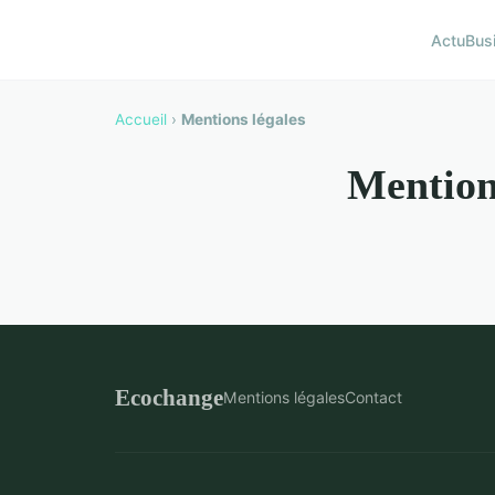
Actu
Bus
Accueil
›
Mentions légales
Mention
Ecochange
Mentions légales
Contact