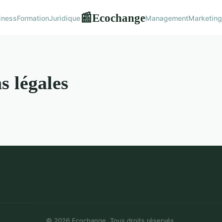
Ecochange
📰
iness
Formation
Juridique
Management
Marketing
s légales
© 2026 Ecochange. Tous droits réservés.